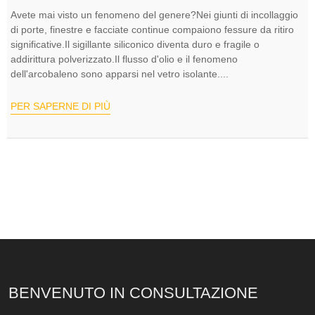
Avete mai visto un fenomeno del genere?Nei giunti di incollaggio
di porte, finestre e facciate continue compaiono fessure da ritiro
significative.Il sigillante siliconico diventa duro e fragile o
addirittura polverizzato.Il flusso d'olio e il fenomeno
dell'arcobaleno sono apparsi nel vetro isolante....
PER SAPERNE DI PIÙ
BENVENUTO IN CONSULTAZIONE