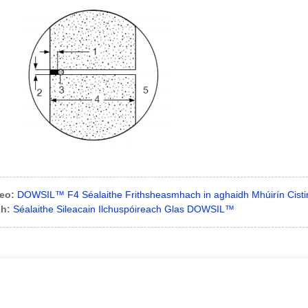
eo:
DOWSIL™ F4 Séalaithe Frithsheasmhach in aghaidh Mhúirín Cist
dh:
Séalaithe Sileacain Ilchuspóireach Glas DOWSIL™