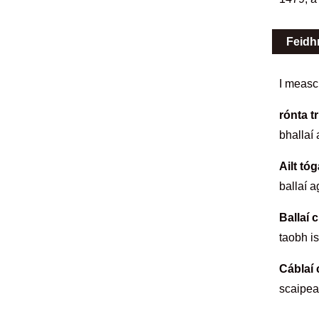
Feidh
I measc
rónta tr
bhallaí 
Ailt tóg
ballaí 
Ballaí c
taobh i
Cáblaí 
scaipea