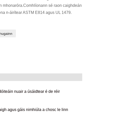
 an mhonaróra.Comhlíonann sé raon caighdeán
, lena n-áirítear ASTM E814 agus UL 1479.
chugainn
óiteáin nuair a úsáidtear é de réir
igh agus gáis nimhiúla a chosc le linn