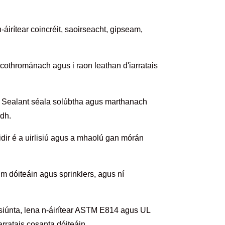
áirítear coincréit, saoirseacht, gipseam,
s cothrománach agus i raon leathan d'iarratais
 Sealant séala solúbtha agus marthanach
dh.
éidir é a uirlisiú agus a mhaolú gan mórán
aim dóiteáin agus sprinklers, agus ní
isiúnta, lena n-áirítear ASTM E814 agus UL
arratais cosanta dóiteáin.