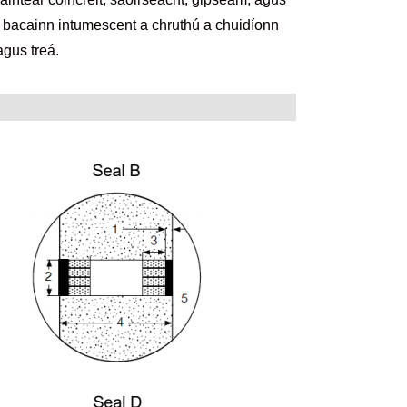
un bacainn intumescent a chruthú a chuidíonn
agus treá.