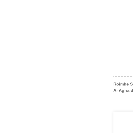
Roimhe S
Ar Aghai