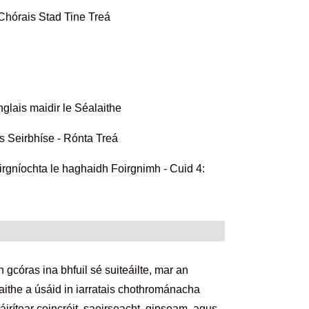
Chórais Stad Tine Treá
glais maidir le Séalaithe
s Seirbhíse - Rónta Treá
irgníochta le haghaidh Foirgnimh - Cuid 4:
óras ina bhfuil sé suiteáilte, mar an
laithe a úsáid in iarratais chothrománacha
irítear coincréit, saoirseacht, gipseam, agus