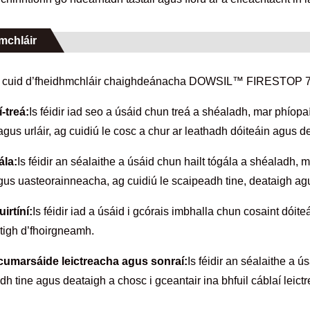
mchláir
 cuid d’fheidhmchláir chaighdeánacha DOWSIL™ FIRESTOP 70
í-treá:
Is féidir iad seo a úsáid chun treá a shéaladh, mar phíopa
agus urláir, ag cuidiú le cosc ​​a chur ar leathadh dóiteáin agus d
ála:
Is féidir an séalaithe a úsáid chun hailt tógála a shéaladh, m
agus uasteorainneacha, ag cuidiú le scaipeadh tine, deataigh ag
uirtíní:
Is féidir iad a úsáid i gcórais imbhalla chun cosaint dóit
stigh d’fhoirgneamh.
cumarsáide leictreacha agus sonraí:
Is féidir an séalaithe a ú
dh tine agus deataigh a chosc i gceantair ina bhfuil cáblaí leic