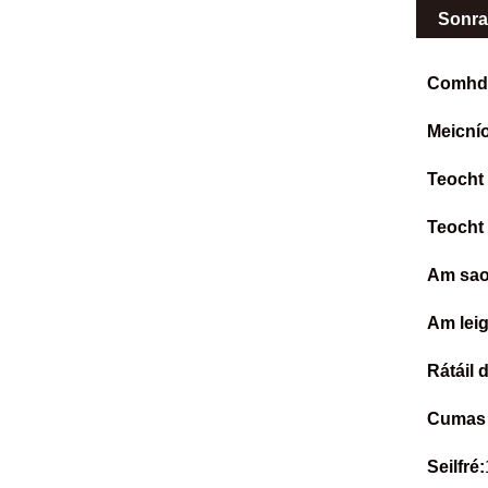
Sonra
Comhd
Meicnío
Teocht 
Teocht 
Am saor
Am lei
Rátáil 
Cumas 
Seilfré: