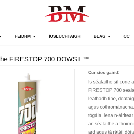
FEIDHM
ÍOSLUCHTAIGH
BLAG
CC
ithe FIRESTOP 700 DOWSIL™
Cur síos gairid:
Is séalaithe silicon
FIRESTOP 700 sealant 
leathadh tine, deatai
agus cothrománacha.T
tógála, lena n-áirítea
an séalaithe a fhoir
ard agus tá rátáil dói