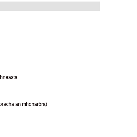
bhneasta
hreoracha an mhonaróra)