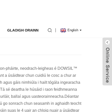
GLAOIGH ORAINN
English
e aon-pháirte, neodrach-leigheas é DOWSIL™
a úsáidtear chun cuidiú le cosc ​​a chur ar
gh agus gáis nimhiúla i hailt tógála ingearacha
á sé deartha le húsáid i raon feidhmeanna
r urláir, ballaí agus uasteorainneacha.Déantar
miú go sonrach chun seasamh in aghaidh teocht
teáin suas le 4 uair an chloig nuair a úsáidtear