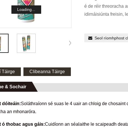
é de réir threoracha
Loading...
idirnáisiúnta freisin
Seol ríomhphost 
 Táirge
Clibeanna Táirge
he & Sochair
 dóiteáin:
Soláthraíonn sé suas le 4 uair an chloig de chosaint d
cha an mhonaróra.
 ó thobac agus gáis:
Cuidíonn an séalaithe le scaipeadh deata