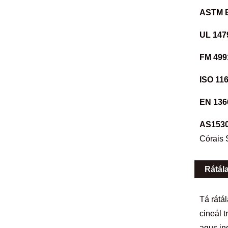
ASTM E
UL 147
FM 499
ISO 116
EN 136
AS1530
Córais 
Rátál
Tá rátá
cineál t
agus ing