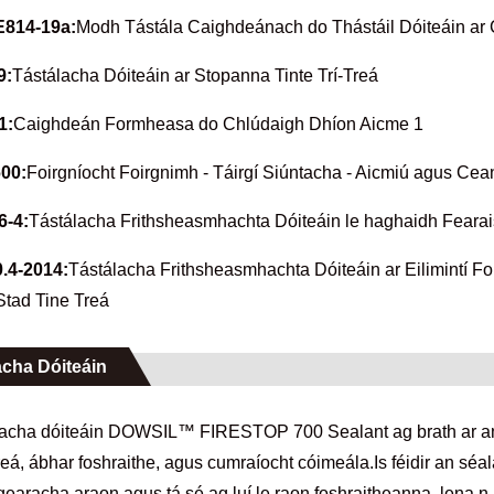
814-19a:
Modh Tástála Caighdeánach do Thástáil Dóiteáin ar 
9:
Tástálacha Dóiteáin ar Stopanna Tinte Trí-Treá
1:
Caighdeán Formheasa do Chlúdaigh Dhíon Aicme 1
00:
Foirgníocht Foirgnimh - Táirgí Siúntacha - Aicmiú agus Cean
6-4:
Tástálacha Frithsheasmhachta Dóiteáin le haghaidh Fearai
.4-2014:
Tástálacha Frithsheasmhachta Dóiteáin ar Eilimintí Fo
Stad Tine Treá
acha Dóiteáin
lacha dóiteáin DOWSIL™ FIRESTOP 700 Sealant ag brath ar an gc
reá, ábhar foshraithe, agus cumraíocht cóimeála.Is féidir an séa
earacha araon agus tá sé ag luí le raon foshraitheanna, lena n-á