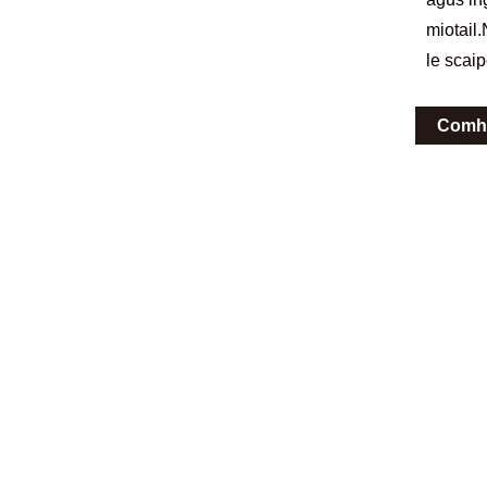
miotail
le scai
Comh