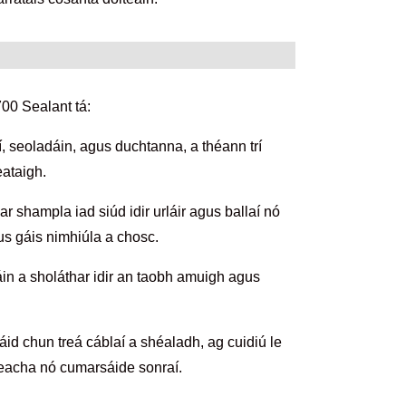
0 Sealant tá:
í, seoladáin, agus duchtanna, a théann trí
eataigh.
ar shampla iad siúd idir urláir agus ballaí nó
us gáis nimhiúla a chosc.
eáin a sholáthar idir an taobh amuigh agus
sáid chun treá cáblaí a shéaladh, ag cuidiú le
treacha nó cumarsáide sonraí.