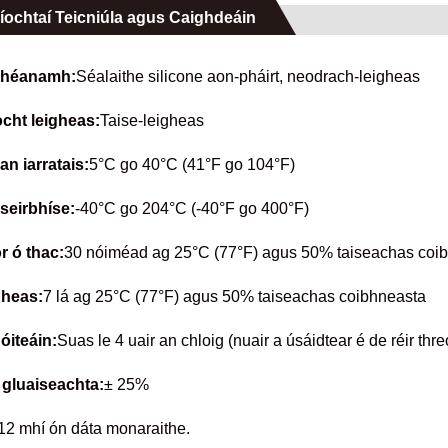
íochtaí Teicniúla agus Caighdeáin
héanamh:
Séalaithe silicone aon-pháirt, neodrach-leigheas
cht leigheas:
Taise-leigheas
an iarratais:
5°C go 40°C (41°F go 104°F)
seirbhíse:
-40°C go 204°C (-40°F go 400°F)
 ó thac:
30 nóiméad ag 25°C (77°F) agus 50% taiseachas coi
gheas:
7 lá ag 25°C (77°F) agus 50% taiseachas coibhneasta
dóiteáin:
Suas le 4 uair an chloig (nuair a úsáidtear é de réir t
gluaiseachta:
± 25%
12 mhí ón dáta monaraithe.