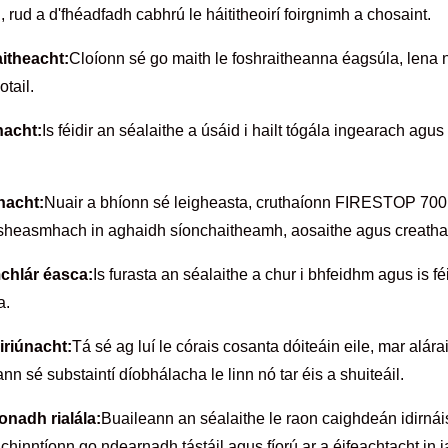
, rud a d'fhéadfadh cabhrú le háititheoirí foirgnimh a chosaint.
itheacht:
Cloíonn sé go maith le foshraitheanna éagsúla, lena n-
tail.
hacht:
Is féidir an séalaithe a úsáid i hailt tógála ingearach agu
nacht:
Nuair a bhíonn sé leigheasta, cruthaíonn FIRESTOP 700
thsheasmhach in aghaidh síonchaitheamh, aosaithe agus creatha
chlár éasca:
Is furasta an séalaithe a chur i bhfeidhm agus is f
a.
riúnacht:
Tá sé ag luí le córais cosanta dóiteáin eile, mar alár
nn sé substaintí díobhálacha le linn nó tar éis a shuiteáil.
nadh rialála:
Buaileann an séalaithe le raon caighdeán idirná
chinntíonn go ndearnadh tástáil agus fíorú ar a éifeachtacht in i