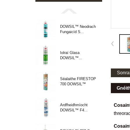
DOWSIL™ Neodrach
Fungaicíd S...
Iolraí Glasa
DOWSIL™...
Sonraí
Séalaithe FIRESTOP
700 DOWSIL™
Gnéit
Cosaint
Ardfheidhmíocht
DOWSIL™ F4...
threora
Cosaint