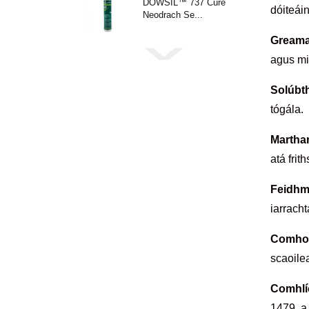
DOWSIL™ 737 Cure
dóiteáin
Neodrach Se...
Greama
agus mio
Solúbt
tógála.
Martha
atá fri
Feidhm
iarracht
Comhoi
scaoilea
Comhlío
1479, a 