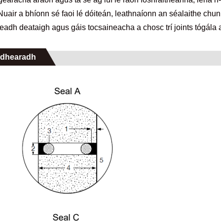
.Nuair a bhíonn sé faoi lé dóiteán, leathnaíonn an séalaithe ch
peadh deataigh agus gáis tocsaineacha a chosc trí joints tógála 
dhearadh