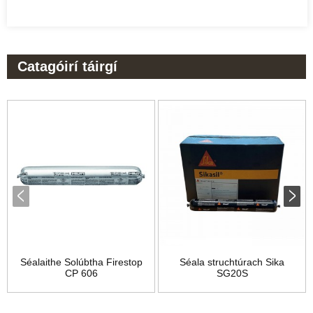
Catagóirí táirgí
Séalaithe Solúbtha Firestop
Séala struchtúrach Sika
CP 606
SG20S