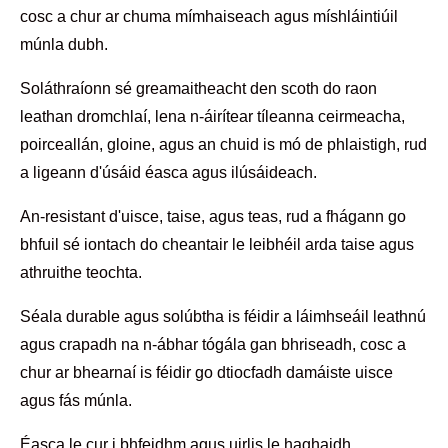
cosc ​​a chur ar chuma mímhaiseach agus míshláintiúil
múnla dubh.
Soláthraíonn sé greamaitheacht den scoth do raon
leathan dromchlaí, lena n-áirítear tíleanna ceirmeacha,
poirceallán, gloine, agus an chuid is mó de phlaistigh, rud
a ligeann d'úsáid éasca agus ilúsáideach.
An-resistant d'uisce, taise, agus teas, rud a fhágann go
bhfuil sé iontach do cheantair le leibhéil arda taise agus
athruithe teochta.
Séala durable agus solúbtha is féidir a láimhseáil leathnú
agus crapadh na n-ábhar tógála gan bhriseadh, cosc ​​a
chur ar bhearnaí is féidir go dtiocfadh damáiste uisce
agus fás múnla.
Éasca le cur i bhfeidhm agus uirlis le haghaidh