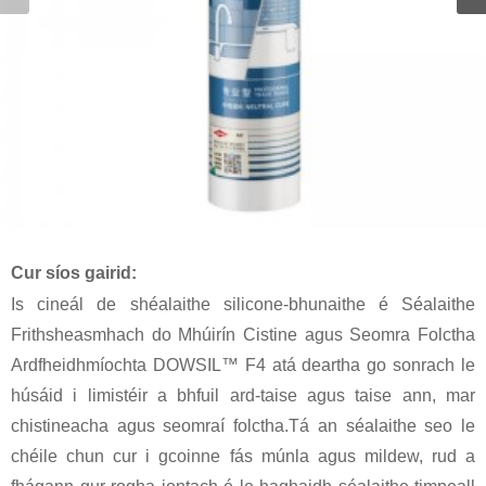
Cur síos gairid:
Is cineál de shéalaithe silicone-bhunaithe é Séalaithe
Frithsheasmhach do Mhúirín Cistine agus Seomra Folctha
Ardfheidhmíochta DOWSIL™ F4 atá deartha go sonrach le
húsáid i limistéir a bhfuil ard-taise agus taise ann, mar
chistineacha agus seomraí folctha.Tá an séalaithe seo le
chéile chun cur i gcoinne fás múnla agus mildew, rud a