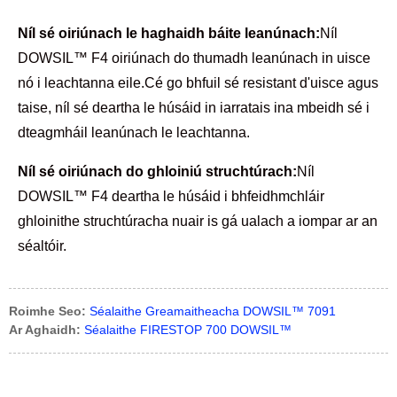
Níl sé oiriúnach le haghaidh báite leanúnach:
Níl
DOWSIL™ F4 oiriúnach do thumadh leanúnach in uisce
nó i leachtanna eile.Cé go bhfuil sé resistant d'uisce agus
taise, níl sé deartha le húsáid in iarratais ina mbeidh sé i
dteagmháil leanúnach le leachtanna.
Níl sé oiriúnach do ghloiniú struchtúrach:
Níl
DOWSIL™ F4 deartha le húsáid i bhfeidhmchláir
ghloinithe struchtúracha nuair is gá ualach a iompar ar an
séaltóir.
Roimhe Seo:
Séalaithe Greamaitheacha DOWSIL™ 7091
Ar Aghaidh:
Séalaithe FIRESTOP 700 DOWSIL™