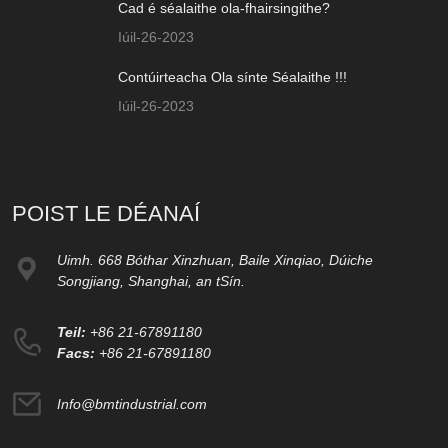
Cad é séalaithe ola-fhairsingithe?
Iúil-26-2023
Contúirteacha Ola sínte Séalaithe !!!
Iúil-26-2023
POIST LE DÉANAÍ
Uimh. 668 Bóthar Xinzhuan, Baile Xinqiao, Dúiche
Songjiang, Shanghai, an tSín.
Teil:
+86 21-67891180
Facs:
+86 21-67891180
Info@bmtindustrial.com