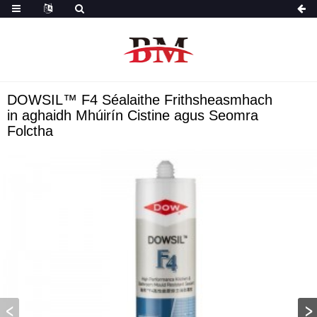
DOWSIL™ F4 Séalaithe Frithsheasmhach
in aghaidh Mhúirín Cistine agus Seomra
Folctha