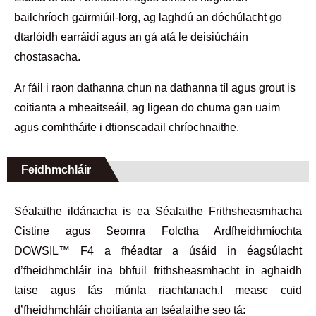
bailchríoch gairmiúil-lorg, ag laghdú an dóchúlacht go
dtarlóidh earráidí agus an gá atá le deisiúcháin
chostasacha.
Ar fáil i raon dathanna chun na dathanna tíl agus grout is
coitianta a mheaitseáil, ag ligean do chuma gan uaim
agus comhtháite i dtionscadail chríochnaithe.
Feidhmchláir
Séalaithe ildánacha is ea Séalaithe Frithsheasmhacha
Cistine agus Seomra Folctha Ardfheidhmíochta
DOWSIL™ F4 a fhéadtar a úsáid in éagsúlacht
d’fheidhmchláir ina bhfuil frithsheasmhacht in aghaidh
taise agus fás múnla riachtanach.I measc cuid
d’fheidhmchláir choitianta an tséalaithe seo tá: