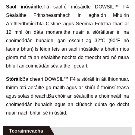
Saol inúsáidte:
Tá saolré inúsáidte DOWSIL™ F4
Séalaithe Frithsheasmhach in aghaidh Mhúirín
Ardfheidhmíochta Cistine agus Seomra Folctha thart ar
12 mhí ón dáta monaraithe nuair a stóráiltear é ina
choimeádán bunaidh, gan oscailt ag 32°C (90°F nó
faoina bhun).Is féidir leis an saol inúsáidte a bheith níos
giorra má tá an séalaithe nochta do theocht ard nó mura
bhfuil an coimeádán séalaithe i gceart.
Stóráil:
Ba cheart DOWSIL™ F4 a stóráil in áit fhionnuar,
thirim atá aeráilte go maith agus ar shiúl ó fhoinsí teasa
agus solas díreach.Ba chóir an séalaithe a choinneáil ina
choimeádán bunaidh agus an clúdach dúnta go docht
nuair nach bhfuil sé in úsáid.
Teorainneacha