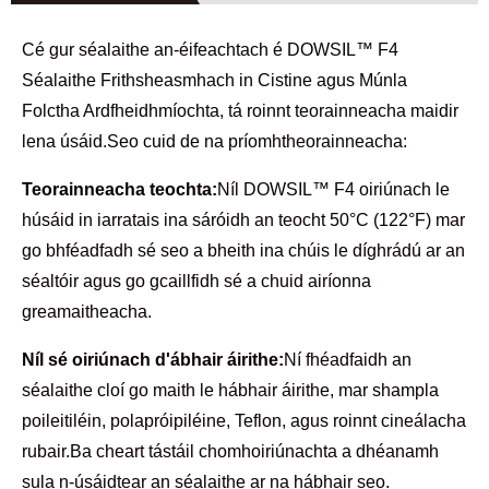
Cé gur séalaithe an-éifeachtach é DOWSIL™ F4
Séalaithe Frithsheasmhach in Cistine agus Múnla
Folctha Ardfheidhmíochta, tá roinnt teorainneacha maidir
lena úsáid.Seo cuid de na príomhtheorainneacha:
Teorainneacha teochta:
Níl DOWSIL™ F4 oiriúnach le
húsáid in iarratais ina sáróidh an teocht 50°C (122°F) mar
go bhféadfadh sé seo a bheith ina chúis le díghrádú ar an
séaltóir agus go gcaillfidh sé a chuid airíonna
greamaitheacha.
Níl sé oiriúnach d'ábhair áirithe:
Ní fhéadfaidh an
séalaithe cloí go maith le hábhair áirithe, mar shampla
poileitiléin, polapróipiléine, Teflon, agus roinnt cineálacha
rubair.Ba cheart tástáil chomhoiriúnachta a dhéanamh
sula n-úsáidtear an séalaithe ar na hábhair seo.