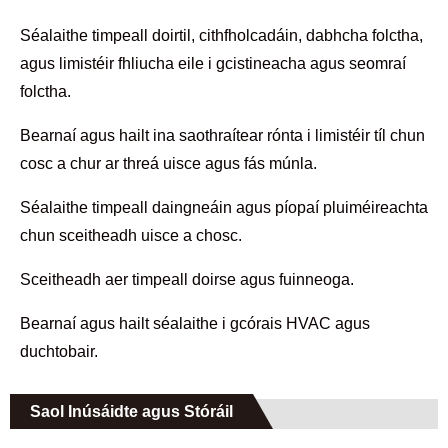
Séalaithe timpeall doirtil, cithfholcadáin, dabhcha folctha,
agus limistéir fhliucha eile i gcistineacha agus seomraí
folctha.
Bearnaí agus hailt ina saothraítear rónta i limistéir tíl chun
cosc ​​a chur ar threá uisce agus fás múnla.
Séalaithe timpeall daingneáin agus píopaí pluiméireachta
chun sceitheadh ​​uisce a chosc.
Sceitheadh ​​aer timpeall doirse agus fuinneoga.
Bearnaí agus hailt séalaithe i gcórais HVAC agus
duchtobair.
Saol Inúsáidte agus Stóráil