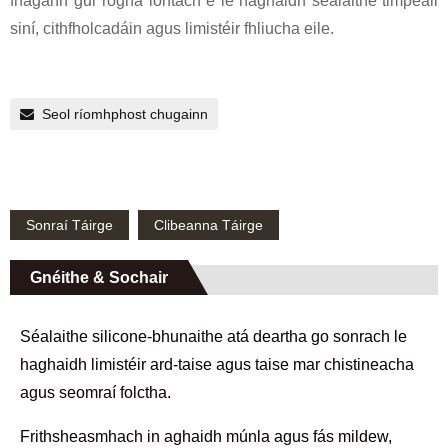
fhágann gur rogha iontach é le haghaidh séalaithe timpeall
siní, cithfholcadáin agus limistéir fhliucha eile.
Seol ríomhphost chugainn
Sonraí Táirge
Clibeanna Táirge
Gnéithe & Sochair
Séalaithe silicone-bhunaithe atá deartha go sonrach le
haghaidh limistéir ard-taise agus taise mar chistineacha
agus seomraí folctha.
Frithsheasmhach in aghaidh múnla agus fás mildew,