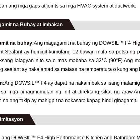
pan ang mga gaps at joints sa mga HVAC system at ductwork.
amit na Buhay at Imbakan
mit na buhay:
Ang magagamit na buhay ng DOWSIL™ F4 High
nt Sealant ay humigit-kumulang 12 buwan mula sa petsa ng p
ksang lalagyan nito sa o mas mababa sa 32°C (90°F).Ang m
g sealant ay nakalantad sa mataas na temperatura o kung ang 
n:
Ang DOWSIL™ F4 ay dapat na nakaimbak sa isang malamig, 
sa mga pinagmumulan ng init at direktang sikat ng araw.Ang
n na ang takip ay mahigpit na nakasara kapag hindi ginagamit.
imitasyon
ang DOWSIL™ F4 High Performance Kitchen and Bathroom Mou