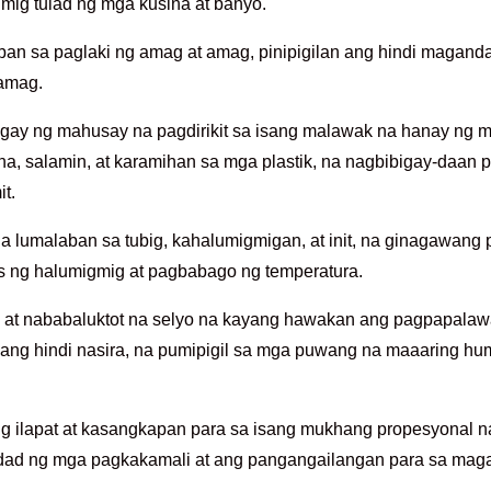
mig tulad ng mga kusina at banyo.
an sa paglaki ng amag at amag, pinipigilan ang hindi magandan
 amag.
gay ng mahusay na pagdirikit sa isang malawak na hanay ng mg
na, salamin, at karamihan sa mga plastik, na nagbibigay-daan 
t.
a lumalaban sa tubig, kahalumigmigan, at init, na ginagawang
s ng halumigmig at pagbabago ng temperatura.
 at nababaluktot na selyo na kayang hawakan ang pagpapalaw
nang hindi nasira, na pumipigil sa mga puwang na maaaring hum
g ilapat at kasangkapan para sa isang mukhang propesyonal 
idad ng mga pagkakamali at ang pangangailangan para sa mag