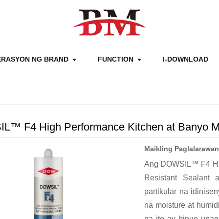
RASYON NG BRAND
FUNCTION
I-DOWNLOAD
™ F4 High Performance Kitchen at Banyo Mo
Maikling Paglalarawan
Ang DOWSIL™ F4 Hig
Resistant Sealant 
partikular na idinis
na moisture at humid
na ito ay binuo upa