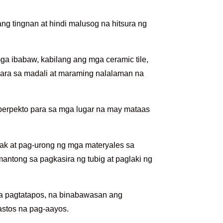
g tingnan at hindi malusog na hitsura ng
a ibabaw, kabilang ang mga ceramic tile,
para sa madali at maraming nalalaman na
 perpekto para sa mga lugar na may mataas
ak at pag-urong ng mga materyales sa
antong sa pagkasira ng tubig at paglaki ng
na pagtatapos, na binabawasan ang
astos na pag-aayos.