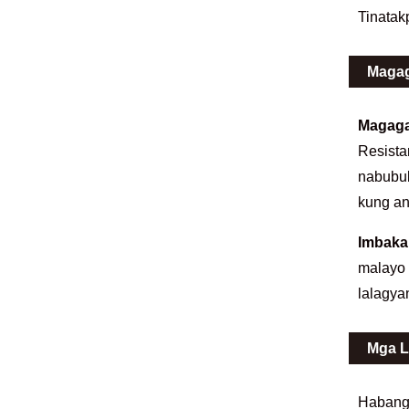
Tinatak
Magag
Magaga
Resista
nabubu
kung an
Imbaka
malayo 
lalagya
Mga L
Habang 