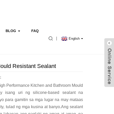
BLOG
FAQ
English
uld Resistant Sealant
:
h Performance Kitchen and Bathroom Mould
ay isang uri ng silicone-based sealant na
enyo para gamitin sa mga lugar na may mataas
ity, tulad ng mga kusina at banyo.Ang sealant
ng labanan ang paglaki ng amag at amag, na