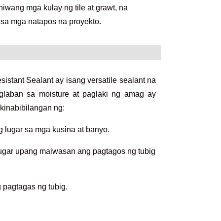
wang mga kulay ng tile at grawt, na
 sa mga natapos na proyekto.
ant Sealant ay isang versatile sealant na
aglaban sa moisture at paglaki ng amag ay
kinabibilangan ng:
g lugar sa mga kusina at banyo.
ugar upang maiwasan ang pagtagos ng tubig
 pagtagas ng tubig.