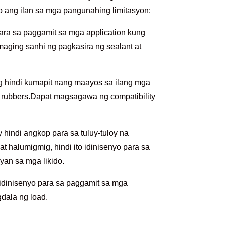
to ang ilan sa mga pangunahing limitasyon:
a sa paggamit sa mga application kung
maging sanhi ng pagkasira ng sealant at
g hindi kumapit nang maayos sa ilang mga
 ng rubbers.Dapat magsagawa ng compatibility
indi angkop para sa tuluy-tuloy na
at halumigmig, hindi ito idinisenyo para sa
yan sa mga likido.
dinisenyo para sa paggamit sa mga
gdala ng load.