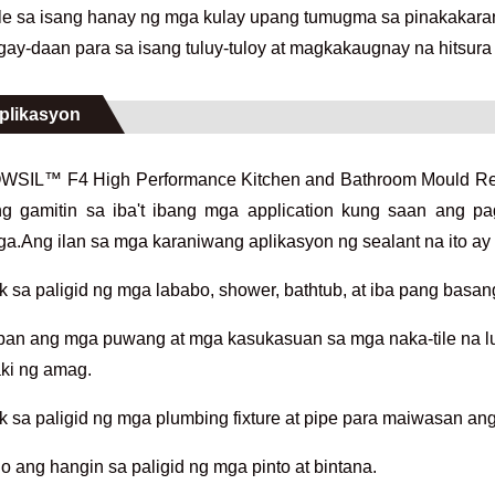
le sa isang hanay ng mga kulay upang tumugma sa pinakakarani
gay-daan para sa isang tuluy-tuloy at magkakaugnay na hitsura
plikasyon
SIL™ F4 High Performance Kitchen and Bathroom Mould Resist
g gamitin sa iba't ibang mga application kung saan ang p
a.Ang ilan sa mga karaniwang aplikasyon ng sealant na ito ay 
k sa paligid ng mga lababo, shower, bathtub, at iba pang basan
pan ang mga puwang at mga kasukasuan sa mga naka-tile na l
aki ng amag.
k sa paligid ng mga plumbing fixture at pipe para maiwasan ang
o ang hangin sa paligid ng mga pinto at bintana.