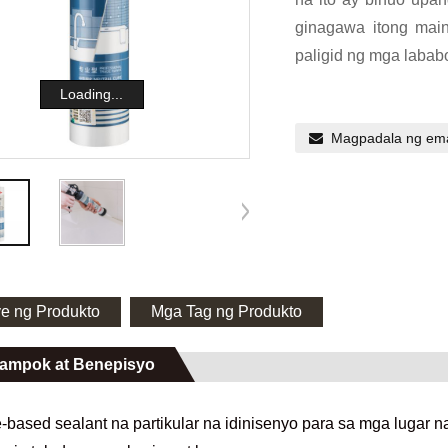
ginagawa itong mai
paligid ng mga lababo
Loading...
Magpadala ng ema
ye ng Produkto
Mga Tag ng Produkto
ampok at Benepisyo
e-based sealant na partikular na idinisenyo para sa mga lugar