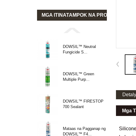
MGA ITINATAMPOK NA PRODUKTO
DOWSIL™ Neutral
Fungicide S...
DOWSIL™ Green
Multiple Purp...
Detal
DOWSIL™ FIRESTOP
700 Sealant
Mga T
Silicon
Mataas na Pagganap ng
DOWSIL™ F4...