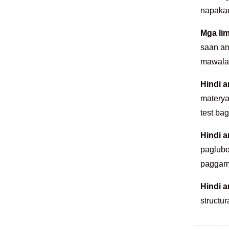
napakae
Mga lim
saan an
mawala 
Hindi a
materya
test ba
Hindi a
paglubo
paggami
Hindi a
structu