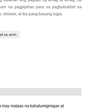
nam na pagpipilian para sa pagbubuklod sa
, shower, at iba pang basang lugar.
il sa amin
 na may mataas na kahalumigmigan at