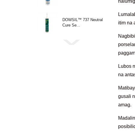
halumig
Lumalab
DOWSIL™ 737 Neutral
itim na
Cure Se...
Nagbibi
porsela
paggami
Lubos n
na anta
Matibay
gusali 
amag.
Madalin
posibil