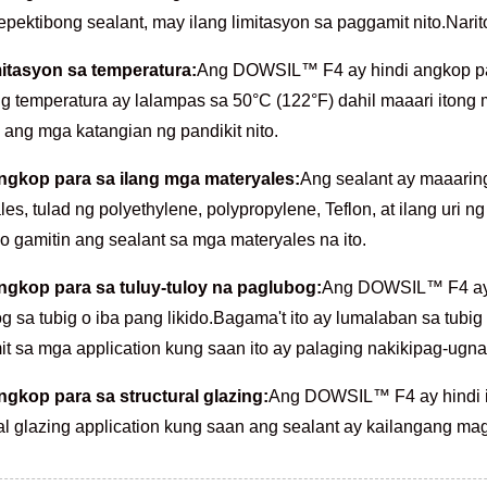
pektibong sealant, may ilang limitasyon sa paggamit nito.Nari
itasyon sa temperatura:
Ang DOWSIL™ F4 ay hindi angkop par
g temperatura ay lalampas sa 50°C (122°F) dahil maaari itong 
ang mga katangian ng pandikit nito.
ngkop para sa ilang mga materyales:
Ang sealant ay maaarin
les, tulad ng polyethylene, polypropylene, Teflon, at ilang uri
go gamitin ang sealant sa mga materyales na ito.
ngkop para sa tuluy-tuloy na paglubog:
Ang DOWSIL™ F4 ay h
g sa tubig o iba pang likido.Bagama't ito ay lumalaban sa tubig 
t sa mga application kung saan ito ay palaging nakikipag-ugna
ngkop para sa structural glazing:
Ang DOWSIL™ F4 ay hindi i
ral glazing application kung saan ang sealant ay kailangang ma