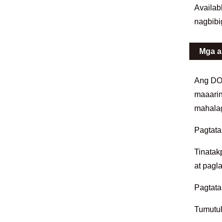
Availab
nagbibi
Mga a
Ang DOW
maaarin
mahalag
Pagtata
Tinatak
at pagl
Pagtata
Tumutul