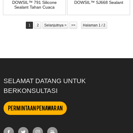
DOWSIL™ 791 Silicone
DOWSIL™ SJ668 Sealant
Sealant Tahan Cuaca
1
2
Selanjutnya >
>>
Halaman 1 / 2
SELAMAT DATANG UNTUK
BERKONSULTASI
Permintaan Penawaran