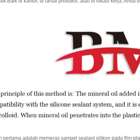
stik.Baik di kantor, di lantai produksi, atau di lokasi kerja, Anda
 pertama adalah memeras sampel sealant silikon pada film pla