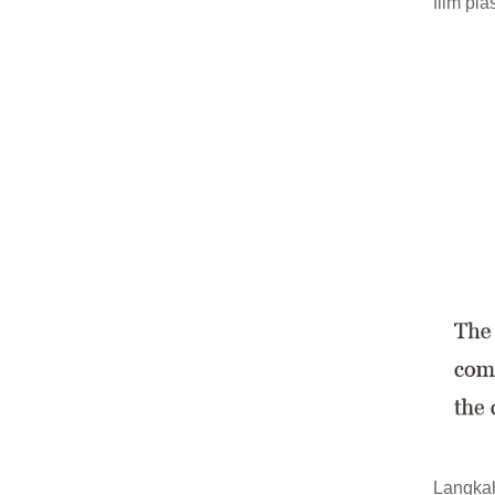
film pla
Langkah