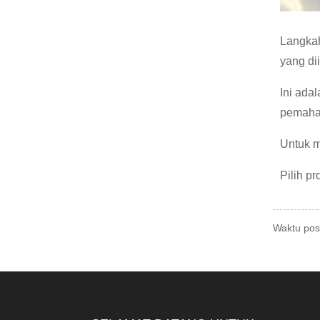
Langkah
yang di
Ini ada
pemaham
Untuk m
Pilih pr
Waktu pos