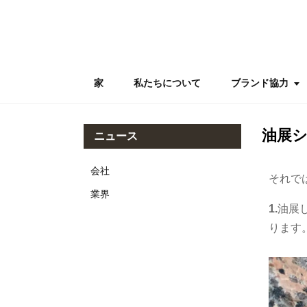
家
私たちについて
ブランド協力
油展
ニュース
会社
それで
業界
1.
油展
ります