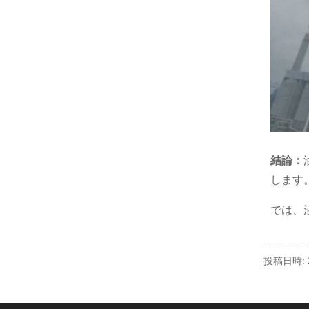
結論：
します
では、
投稿日時: 2