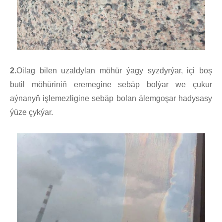
2.
Oilag bilen uzaldylan möhür ýagy syzdyrýar, içi boş
butil möhüriniň eremegine sebäp bolýar we çukur
aýnanyň işlemezligine sebäp bolan älemgoşar hadysasy
ýüze çykýar.