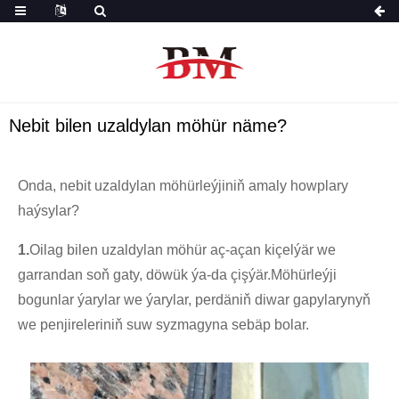
Nebit bilen uzaldylan möhür näme?
Onda, nebit uzaldylan möhürleýjiniň amaly howplary
haýsylar?
1.
Oilag bilen uzaldylan möhür aç-açan kiçelýär we
garrandan soň gaty, döwük ýa-da çişýär.Möhürleýji
bogunlar ýarylar we ýarylar, perdäniň diwar gapylarynyň
we penjireleriniň suw syzmagyna sebäp bolar.