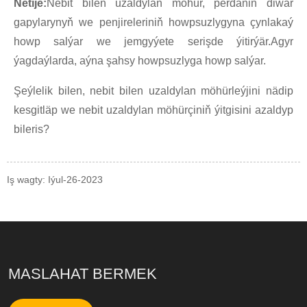
Netije:
Nebit bilen uzaldylan möhür, perdäniň diwar
gapylarynyň we penjireleriniň howpsuzlygyna çynlakaý
howp salýar we jemgyýete serişde ýitirýär.Agyr
ýagdaýlarda, aýna şahsy howpsuzlyga howp salýar.
Şeýlelik bilen, nebit bilen uzaldylan möhürleýjini nädip
kesgitläp we nebit uzaldylan möhürçiniň ýitgisini azaldyp
bileris?
Iş wagty: Iýul-26-2023
MASLAHAT BERMEK