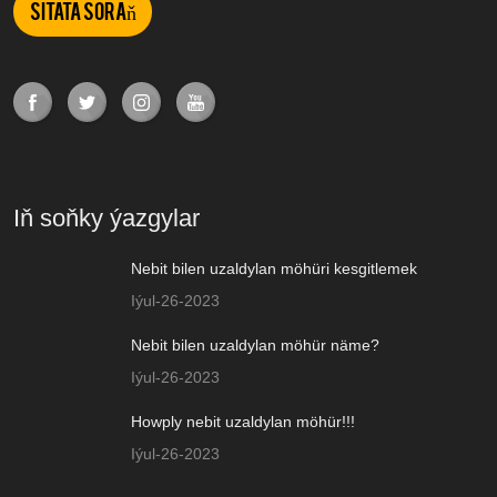
Sitata soraň
Iň soňky ýazgylar
Nebit bilen uzaldylan möhüri kesgitlemek
Iýul-26-2023
Nebit bilen uzaldylan möhür näme?
Iýul-26-2023
Howply nebit uzaldylan möhür!!!
Iýul-26-2023