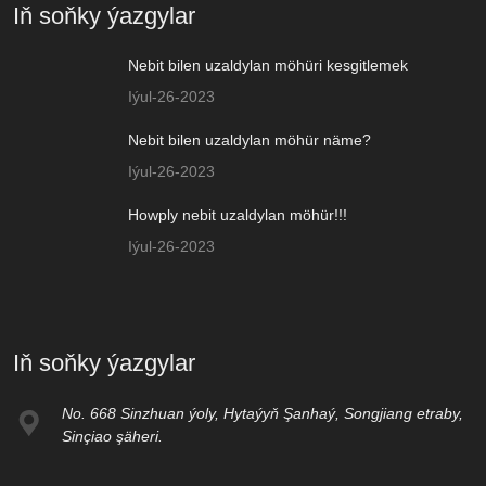
Iň soňky ýazgylar
Nebit bilen uzaldylan möhüri kesgitlemek
Iýul-26-2023
Nebit bilen uzaldylan möhür näme?
Iýul-26-2023
Howply nebit uzaldylan möhür!!!
Iýul-26-2023
Iň soňky ýazgylar
No. 668 Sinzhuan ýoly, Hytaýyň Şanhaý, Songjiang etraby,
Sinçiao şäheri.