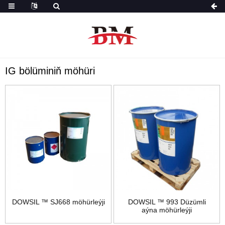
IG bölüminiň möhüri
DOWSIL ™ SJ668 möhürleýji
DOWSIL ™ 993 Düzümli
aýna möhürleýji