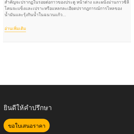
สำคัญจะปรากฏในรอยต่อกาวของประตู หน้าต่าง และผนังม่านกาวซิลิ
โคนจะแข็งและเปราะหรือแหลกละเอียดปรากฎการณ์การไหลของ
น้ำมันและรุ้งกินน้ำในฉนวนแก้ว...
อ่านเพิ่มเติม
ยินดีให้คำปรึกษา
ขอใบเสนอราคา