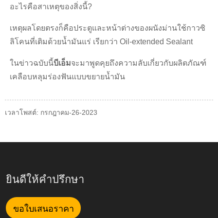
อะไรคือสาเหตุของสิ่งนี้?
เหตุผลโดยตรงก็คือประตูและหน้าต่างของผนังม่านใช้กาวซิ
ลิโคนที่เติมด้วยน้ำมันแร่ เรียกว่า Oil-extended Sealant
ในข่าวฉบับนี้
บีเอ็ม
จะมาพูดคุยถึงความลับเกี่ยวกับผลิตภัณฑ์
เคลือบหลุมร่องฟันแบบขยายน้ำมัน
เวลาโพสต์: กรกฎาคม-26-2023
ยินดีให้คำปรึกษา
ขอใบเสนอราคา